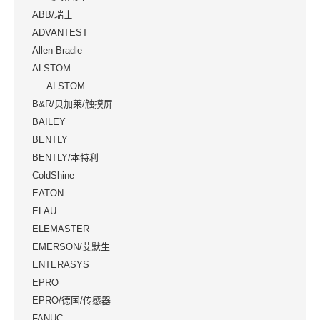
ABB/瑞士
ADVANTEST
Allen-Bradle
ALSTOM
ALSTOM
B&R/贝加莱/触摸屏
BAILEY
BENTLY
BENTLY/本特利
ColdShine
EATON
ELAU
ELEMASTER
EMERSON/艾默生
ENTERASYS
EPRO
EPRO/德国/传感器
FANUC