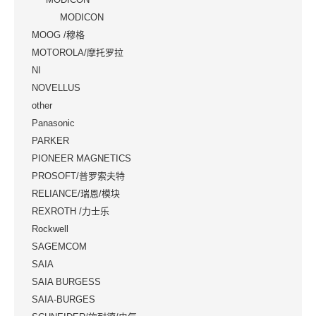
MODICON
MOOG /穆格
MOTOROLA/摩托罗拉
NI
NOVELLUS
other
Panasonic
PARKER
PIONEER MAGNETICS
PROSOFT/普罗索夫特
RELIANCE/瑞恩/模块
REXROTH /力士乐
Rockwell
SAGEMCOM
SAIA
SAIA BURGESS
SAIA-BURGES