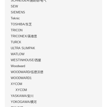
SCHNEIDER/施耐德/电气
SEW
SIEMENS
Teknic
TOSHIBA/东芝
TRICON
TRICONEX/英维思
TURCK
ULTRA SLIMPAK
WATLOW
WESTINHOUSE/西屋
Woodward
WOODWARD/伍德沃德
WOODWARD1
XYCOM
XYCOM
YASKAWA/安川
YOKOGAWA/横河