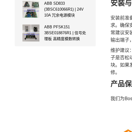
安装与
ABB SD833
(3BSC610066R1) | 24V
10A 冗余电源模块
安装前准备
求。确保
ABB PFSK151
常建议安
3BSE018876R1 | 信号处
理板 高精度模数转换
输出端子
维护建议：
子是否松
块。如果
修。
产品保
我们为Bo