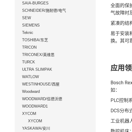
SAIA-BURGES
全面的保护
SCHNEIDER/施耐德/电气
气故障时
SEW
紧凑的结
SIEMENS
Teknic
易于安装和
TOSHIBA/东芝
换。其可
TRICON
TRICONEX/英维思
TURCK
应用领
ULTRA SLIMPAK
WATLOW
Bosch
WESTINHOUSE/西屋
如：
Woodward
WOODWARD/伍德沃德
PLC控
WOODWARD1
DCS分
XYCOM
工业机器
XYCOM
YASKAWA/安川
数控机床