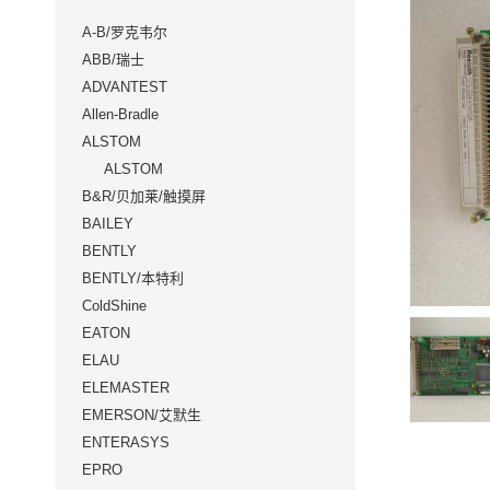
A-B/罗克韦尔
ABB/瑞士
ADVANTEST
Allen-Bradle
ALSTOM
ALSTOM
B&R/贝加莱/触摸屏
BAILEY
BENTLY
BENTLY/本特利
ColdShine
EATON
ELAU
ELEMASTER
EMERSON/艾默生
ENTERASYS
EPRO