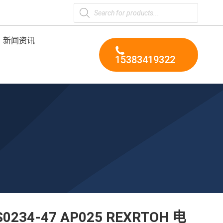
Products
search
新闻资讯
15383419322
S0234-47 AP025 REXRTOH 电