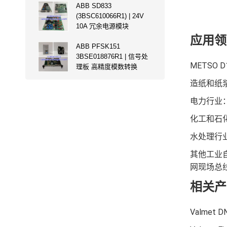
ABB SD833
(3BSC610066R1) | 24V
10A 冗余电源模块
应用领
ABB PFSK151
3BSE018876R1 | 信号处
METSO
理板 高精度模数转换
造纸和纸浆
电力行业
化工和石
水处理行
其他工业自
网现场总
相关产
Valmet