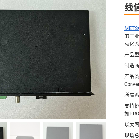
线
METS
的工业
动化
产品型
制造商：
产品类型
Conver
所属系列：
支持协
如PRO
以太网
现场总