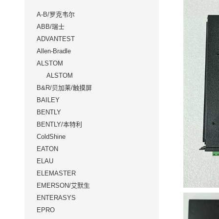
A-B/罗克韦尔
ABB/瑞士
ADVANTEST
Allen-Bradle
ALSTOM
ALSTOM
B&R/贝加莱/触摸屏
BAILEY
BENTLY
BENTLY/本特利
ColdShine
EATON
ELAU
ELEMASTER
EMERSON/艾默生
ENTERASYS
EPRO