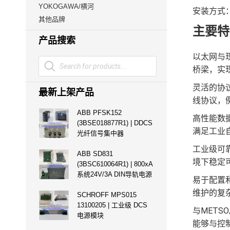
YOKOGAWA/横河
安装方式：
其他品牌
主要特
产品搜索
以太网与现
Products
search
桥梁，实
灵活的协议
最新上架产品
线协议，例如
ABB PFSK152
高性能数据
(3BSE018877R1) | DDCS
满足工业
光纤信号集中器
工业级可靠
ABB SD831
境下稳定
(3BSC610064R1) | 800xA
系统24V/3A DIN导轨电源
易于配置
维护的复
SCHROFF MPS015
13100205 | 工业级 DCS
与METS
电源模块
能够与控