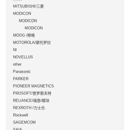
MITSUBISHI/三菱
MODICON
MODICON
MODICON
MOOG /穆格
MOTOROLA/摩托罗拉
NI
NOVELLUS
other
Panasonic
PARKER
PIONEER MAGNETICS
PROSOFT/普罗索夫特
RELIANCE/瑞恩/模块
REXROTH /力士乐
Rockwell
SAGEMCOM
SAIA