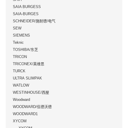
SAIA BURGESS
SAIA-BURGES
SCHNEIDER/施耐德/电气
SEW
SIEMENS
Teknic
TOSHIBA/东芝
TRICON
TRICONEX/英维思
TURCK
ULTRA SLIMPAK
WATLOW
WESTINHOUSE/西屋
Woodward
WOODWARD/伍德沃德
WOODWARD1
XYCOM