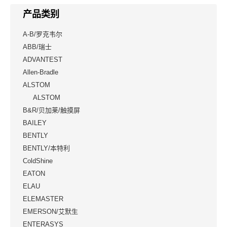
产品类别
A-B/罗克韦尔
ABB/瑞士
ADVANTEST
Allen-Bradle
ALSTOM
ALSTOM
B&R/贝加莱/触摸屏
BAILEY
BENTLY
BENTLY/本特利
ColdShine
EATON
ELAU
ELEMASTER
EMERSON/艾默生
ENTERASYS