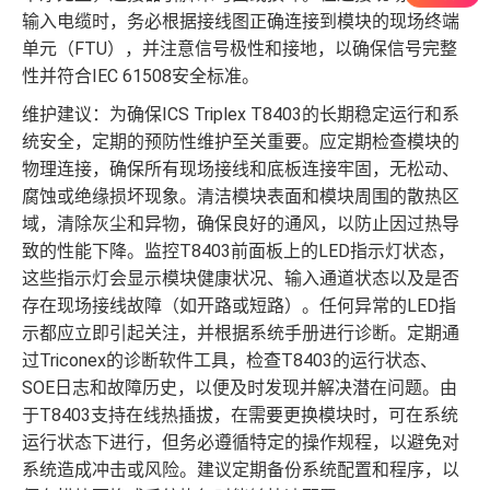
输入电缆时，务必根据接线图正确连接到模块的现场终端
单元（FTU），并注意信号极性和接地，以确保信号完整
性并符合IEC 61508安全标准。
维护建议：为确保ICS Triplex T8403的长期稳定运行和系
统安全，定期的预防性维护至关重要。应定期检查模块的
物理连接，确保所有现场接线和底板连接牢固，无松动、
腐蚀或绝缘损坏现象。清洁模块表面和模块周围的散热区
域，清除灰尘和异物，确保良好的通风，以防止因过热导
致的性能下降。监控T8403前面板上的LED指示灯状态，
这些指示灯会显示模块健康状况、输入通道状态以及是否
存在现场接线故障（如开路或短路）。任何异常的LED指
示都应立即引起关注，并根据系统手册进行诊断。定期通
过Triconex的诊断软件工具，检查T8403的运行状态、
SOE日志和故障历史，以便及时发现并解决潜在问题。由
于T8403支持在线热插拔，在需要更换模块时，可在系统
运行状态下进行，但务必遵循特定的操作规程，以避免对
系统造成冲击或风险。建议定期备份系统配置和程序，以