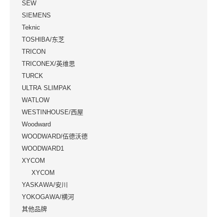
SEW
SIEMENS
Teknic
TOSHIBA/东芝
TRICON
TRICONEX/英维思
TURCK
ULTRA SLIMPAK
WATLOW
WESTINHOUSE/西屋
Woodward
WOODWARD/伍德沃德
WOODWARD1
XYCOM
XYCOM
YASKAWA/安川
YOKOGAWA/横河
其他品牌