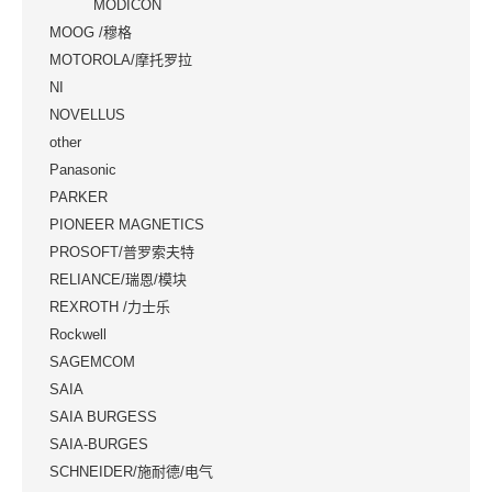
MODICON
MOOG /穆格
MOTOROLA/摩托罗拉
NI
NOVELLUS
other
Panasonic
PARKER
PIONEER MAGNETICS
PROSOFT/普罗索夫特
RELIANCE/瑞恩/模块
REXROTH /力士乐
Rockwell
SAGEMCOM
SAIA
SAIA BURGESS
SAIA-BURGES
SCHNEIDER/施耐德/电气