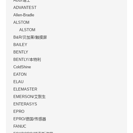
ABB/瑞士
ADVANTEST
Allen-Bradle
ALSTOM
ALSTOM
B&R/贝加莱/触摸屏
BAILEY
BENTLY
BENTLY/本特利
ColdShine
EATON
ELAU
ELEMASTER
EMERSON/艾默生
ENTERASYS
EPRO
EPRO/德国/传感器
FANUC