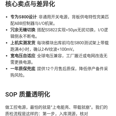
核心卖点与差异化
专为S800设计
: 非通用开关电源，背板供电特性完美匹
配ABB控制器与I/O机架。
冗余无缝切换
: 搭配SS822实现<50µs无扰切换，I/O逻
辑侧永不断电。
上机实测发货
: 每块模块出库前均在S800测试架上带载
跑满4小时，确认24V纹波<100mV。
宽电压自适应
: 全球电压兼容，工厂搬迁或电网改造无
需更换电源。
一年质保兜底
: 提供12个月售后质保，降低停产备件采
购风险。
SOP 质量透明化
做工控电源，最怕的就是”上电能亮、带载就崩”。我们的
质检流程是这样的：第一步，入库溯源，核对