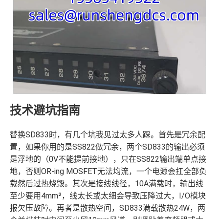
技术避坑指南
替换SD833时，有几个坑我见过太多人踩。首先是冗余配
置，如果你用的是SS822做冗余，两个SD833的输出必须
是浮地的（0V不能提前接地），只在SS822输出端单点接
地，否则OR-ing MOSFET无法均流，一个电源会扛全部负
载然后过热烧毁。其次是接线线径，10A满载时，输出线
至少要用4mm²，线太长或太细会导致压降过大，I/O模块
报欠压故障。再者是散热空间，SD833满载散热24W，两