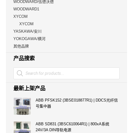
WOODWARD/伍德沃德
WOODWARD1
XYCOM
XYCOM
YASKAWA/安川
YOKOGAWA/横河
其他品牌
产品搜索
Products
search
最新上架产品
ABB PFSK152 (3BSE018877R1) | DDCS光纤信
号集中器
ABB SD831 (3BSC610064R1) | 800xA系统
24V/3A DIN导轨电源