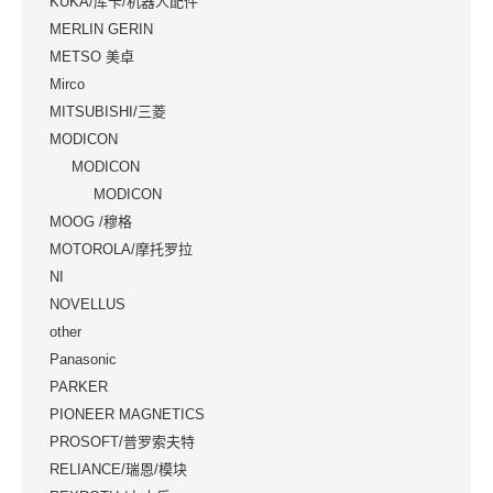
KUKA/库卡/机器人配件
MERLIN GERIN
METSO 美卓
Mirco
MITSUBISHI/三菱
MODICON
MODICON
MODICON
MOOG /穆格
MOTOROLA/摩托罗拉
NI
NOVELLUS
other
Panasonic
PARKER
PIONEER MAGNETICS
PROSOFT/普罗索夫特
RELIANCE/瑞恩/模块