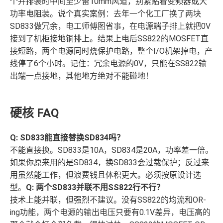
个并排装时中间至少留10mm风道，别紧贴着变频器或大
功率电阻装。说个真实案例：去年一个化工厂换了两块
SD833做冗余，电工师傅图省事，在电源端子排上就把0V
接到了机柜接地铜排上。结果上电后SS822的MOSFET直
接短路，两个电源同时烧保护电路，整个I/O机架掉电，产
线停了6个小时。记住：冗余电源的0V，只能在SS822输
出端一点接地，其他地方绝对不能碰地！
硬核 FAQ
Q: SD833能直接替换SD834吗？
不能直接换。SD833是10A，SD834是20A，功率差一倍。
如果你原来用的是SD834，换SD833会过载保护；反过来
用虽然能工作，但浪费钱且体积更大。必须按原设计选
型。
Q: 两个SD833并联不用SS822行不行？
技术上能并联，但强烈不建议。没有SS822的均流和OR-
ing功能，两个电源的输出电压只要有0.1V差异，电压高的