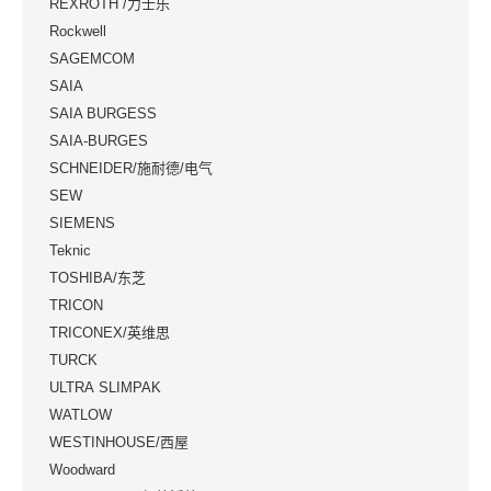
REXROTH /力士乐
Rockwell
SAGEMCOM
SAIA
SAIA BURGESS
SAIA-BURGES
SCHNEIDER/施耐德/电气
SEW
SIEMENS
Teknic
TOSHIBA/东芝
TRICON
TRICONEX/英维思
TURCK
ULTRA SLIMPAK
WATLOW
WESTINHOUSE/西屋
Woodward