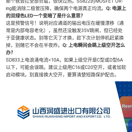
那个就会扛全部负载，很快过热。SS822的MOSFET OR-
ing能消除二极管压降，确保两个电源真正均流。
Q: 电源上
的双绿色LED一个变暗了是什么意思？
这是预警信号！说明对应通道的输出电压在缓慢漂移（通
常是内部电容老化），虽然还没触发35V跳闸，但已经处
于亚健康状态。别等它灭了才换，趁下次计划停机赶紧换
掉，别赌它不会在半夜炸。
Q: 上电瞬间会跳上级空开怎么
办？
SD833上电浪涌电流<10A，如果上级空开是C型或D型6A
以下，可能会误跳。建议上级用C16或C20空开，或者加软
启动模块。别直接换大空开，要算清楚短路保护配合。