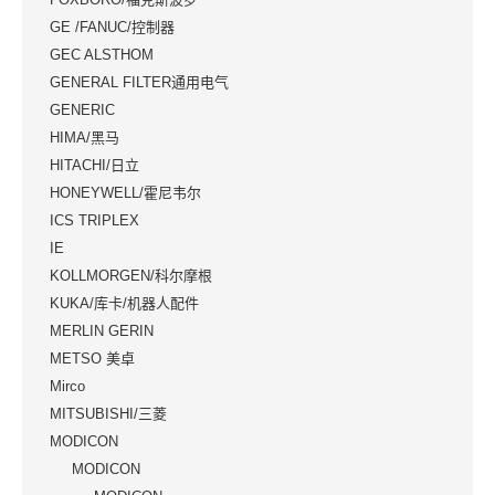
GE /FANUC/控制器
GEC ALSTHOM
GENERAL FILTER通用电气
GENERIC
HIMA/黑马
HITACHI/日立
HONEYWELL/霍尼韦尔
ICS TRIPLEX
IE
KOLLMORGEN/科尔摩根
KUKA/库卡/机器人配件
MERLIN GERIN
METSO 美卓
Mirco
MITSUBISHI/三菱
MODICON
MODICON