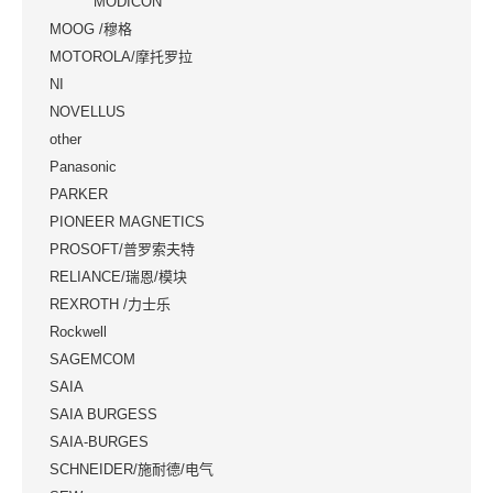
MODICON
MOOG /穆格
MOTOROLA/摩托罗拉
NI
NOVELLUS
other
Panasonic
PARKER
PIONEER MAGNETICS
PROSOFT/普罗索夫特
RELIANCE/瑞恩/模块
REXROTH /力士乐
Rockwell
SAGEMCOM
SAIA
SAIA BURGESS
SAIA-BURGES
SCHNEIDER/施耐德/电气