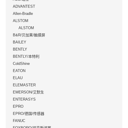
ADVANTEST
Allen-Bradle
ALSTOM
ALSTOM
B&R/贝加莱/触摸屏
BAILEY
BENTLY
BENTLY/本特利
ColdShine
EATON
ELAU
ELEMASTER
EMERSON/艾默生
ENTERASYS
EPRO
EPRO/德国/传感器
FANUC
FOXBORO/福克斯波罗