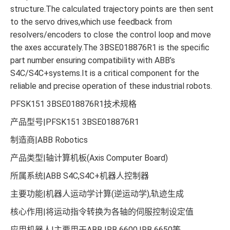
structure.The calculated trajectory points are then sent
to the servo drives,which use feedback from
resolvers/encoders to close the control loop and move
the axes accurately.The 3BSE018876R1 is the specific
part number ensuring compatibility with ABB’s
S4C/S4C+systems.It is a critical component for the
reliable and precise operation of these industrial robots.
PFSK151 3BSE018876R1技术规格
产品型号|PFSK151 3BSE018876R1
制造商|ABB Robotics
产品类型|轴计算机板(Axis Computer Board)
所属系统|ABB S4C,S4C+机器人控制器
主要功能|机器人运动学计算(逆运动学),轨迹生成
核心作用|将运动指令转换为各轴的伺服控制设定值
应用机器人|主要用于ABB IRB 6600,IRB 6650等