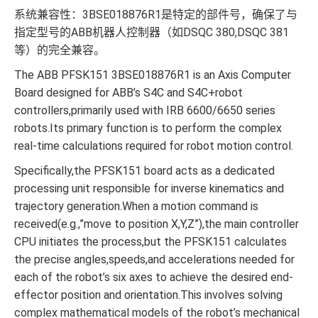
系统兼容性：3BSE018876R1是特定的部件号，确保了与
指定型号的ABB机器人控制器（如DSQC 380,DSQC 381
等）的完全兼容。
The ABB PFSK151 3BSE018876R1 is an Axis Computer
Board designed for ABB’s S4C and S4C+robot
controllers,primarily used with IRB 6600/6650 series
robots.Its primary function is to perform the complex
real-time calculations required for robot motion control.
Specifically,the PFSK151 board acts as a dedicated
processing unit responsible for inverse kinematics and
trajectory generation.When a motion command is
received(e.g.,”move to position X,Y,Z”),the main controller
CPU initiates the process,but the PFSK151 calculates
the precise angles,speeds,and accelerations needed for
each of the robot’s six axes to achieve the desired end-
effector position and orientation.This involves solving
complex mathematical models of the robot’s mechanical