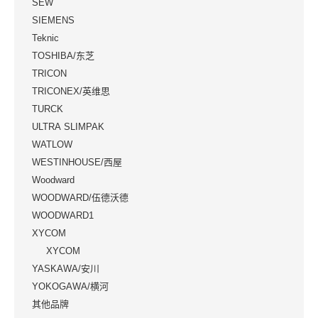
SEW
SIEMENS
Teknic
TOSHIBA/东芝
TRICON
TRICONEX/英维思
TURCK
ULTRA SLIMPAK
WATLOW
WESTINHOUSE/西屋
Woodward
WOODWARD/伍德沃德
WOODWARD1
XYCOM
XYCOM
YASKAWA/安川
YOKOGAWA/横河
其他品牌