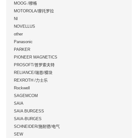
MOOG /穆格
MOTOROLA/摩托罗拉
NI
NOVELLUS
other
Panasonic
PARKER
PIONEER MAGNETICS
PROSOFT/普罗索夫特
RELIANCE/瑞恩/模块
REXROTH /力士乐
Rockwell
SAGEMCOM
SAIA
SAIA BURGESS
SAIA-BURGES
SCHNEIDER/施耐德/电气
SEW