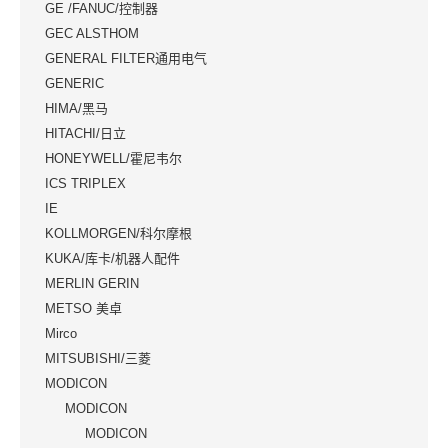
GE /FANUC/控制器
GEC ALSTHOM
GENERAL FILTER通用电气
GENERIC
HIMA/黑马
HITACHI/日立
HONEYWELL/霍尼韦尔
ICS TRIPLEX
IE
KOLLMORGEN/科尔摩根
KUKA/库卡/机器人配件
MERLIN GERIN
METSO 美卓
Mirco
MITSUBISHI/三菱
MODICON
MODICON
MODICON