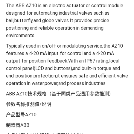
The ABB AZ10 is an electric actuator or control module
designed for automating industrial valves such as
ball,butterfly,and globe valves.It provides precise
positioning and reliable operation in demanding
environments.
Typically used in on/off or modulating service,the AZ10
features a 4-20 mA input for control and a 4-20 mA
output for position feedback.With an IP67 rating,local
control panel(LCD and buttons),and built-in torque and
end-position protection,it ensures safe and efficient valve
operation in water,power,and process industries.
ABB AZ10技术规格（基于同类产品通用参数推测）
参数名称推测值/说明
产品型号AZ10
制造商ABB