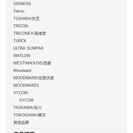
SIEMENS
Teknic
TOSHIBA/东芝
TRICON
TRICONEX/英维思
TURCK
ULTRA SLIMPAK
WATLOW
WESTINHOUSE/西屋
Woodward
WOODWARD/伍德沃德
WOODWARD1
XYCOM
XYCOM
YASKAWA/安川
YOKOGAWA/横河
其他品牌