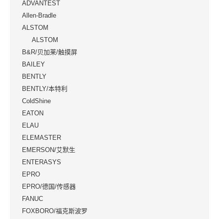
ADVANTEST
Allen-Bradle
ALSTOM
ALSTOM
B&R/贝加莱/触摸屏
BAILEY
BENTLY
BENTLY/本特利
ColdShine
EATON
ELAU
ELEMASTER
EMERSON/艾默生
ENTERASYS
EPRO
EPRO/德国/传感器
FANUC
FOXBORO/福克斯波罗