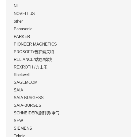
NI
NOVELLUS
other
Panasonic
PARKER
PIONEER MAGNETICS
PROSOFT/普罗索夫特
RELIANCE/瑞恩/模块
REXROTH /力士乐
Rockwell
SAGEMCOM
SAIA
SAIA BURGESS
SAIA-BURGES
SCHNEIDER/施耐德/电气
SEW
SIEMENS
Teknic