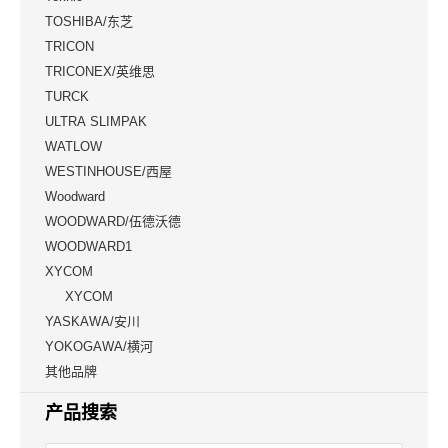
TOSHIBA/东芝
TRICON
TRICONEX/英维思
TURCK
ULTRA SLIMPAK
WATLOW
WESTINHOUSE/西屋
Woodward
WOODWARD/伍德沃德
WOODWARD1
XYCOM
XYCOM
YASKAWA/安川
YOKOGAWA/横河
其他品牌
产品搜索