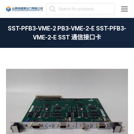
Products
search
SST-PFB3-VME-2 PB3-VME-2-E SST-PFB3-
VME-2-E SST 通信接口卡
您在这里：