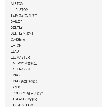
ALSTOM
ALSTOM
B&R/贝加莱/触摸屏
BAILEY
BENTLY
BENTLY/本特利
ColdShine
EATON
ELAU
ELEMASTER
EMERSON/艾默生
ENTERASYS
EPRO
EPRO/德国/传感器
FANUC
FOXBORO/福克斯波罗
GE /FANUC/控制器
GEC ALSTHOM