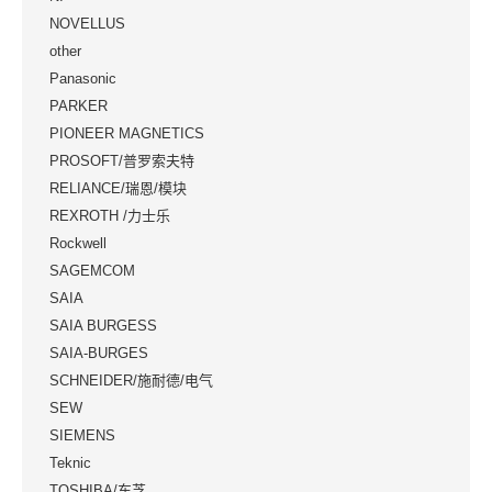
NOVELLUS
other
Panasonic
PARKER
PIONEER MAGNETICS
PROSOFT/普罗索夫特
RELIANCE/瑞恩/模块
REXROTH /力士乐
Rockwell
SAGEMCOM
SAIA
SAIA BURGESS
SAIA-BURGES
SCHNEIDER/施耐德/电气
SEW
SIEMENS
Teknic
TOSHIBA/东芝