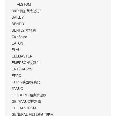
ALSTOM
B&R/贝加莱/触摸屏
BAILEY
BENTLY
BENTLY/本特利
ColdShine
EATON
ELAU
ELEMASTER
EMERSON/艾默生
ENTERASYS
EPRO
EPRO/德国/传感器
FANUC
FOXBORO/福克斯波罗
GE /FANUC/控制器
GEC ALSTHOM
GENERAL FILTER通用电气