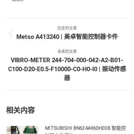
文
历史的文章
章
Metso A413240 | 美卓智能控制器卡件
历
导
史
未来的文章
的
航
VIBRO-METER 244-704-000-042-A2-B01-
文
章：
C100-D20-E0.5-F10000-C0-H0-I0 | 振动传感
未
来
器
的
文
章：
相关内容
MITSUBISHI BN624A960H03B 智能控