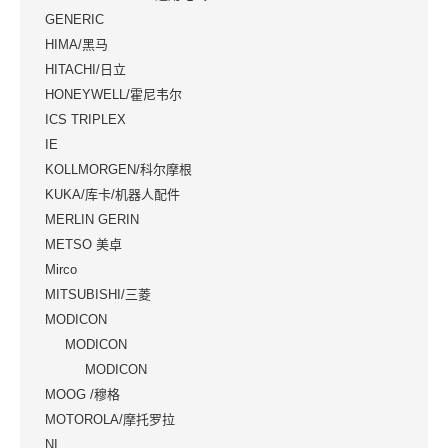
GENERIC
HIMA/黑马
HITACHI/日立
HONEYWELL/霍尼韦尔
ICS TRIPLEX
IE
KOLLMORGEN/科尔摩根
KUKA/库卡/机器人配件
MERLIN GERIN
METSO 美卓
Mirco
MITSUBISHI/三菱
MODICON
MODICON
MODICON
MOOG /穆格
MOTOROLA/摩托罗拉
NI