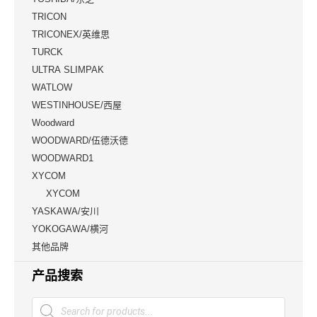
TRICON
TRICONEX/英维思
TURCK
ULTRA SLIMPAK
WATLOW
WESTINHOUSE/西屋
Woodward
WOODWARD/伍德沃德
WOODWARD1
XYCOM
XYCOM
YASKAWA/安川
YOKOGAWA/横河
其他品牌
产品搜索
Products
search