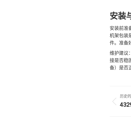
安装
安装前准备
机架包装
件。准备
维护建议：
接是否稳
备）是否
文
历史
章
43
历
导
史
的
航
文