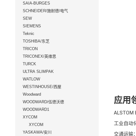
SAIA-BURGES
SCHNEIDER/施耐德/电气
SEW
SIEMENS
Teknic
TOSHIBA/东芝
TRICON
TRICONEX/英维思
TURCK
ULTRA SLIMPAK
WATLOW
WESTINHOUSE/西屋
Woodward
应用
WOODWARD/伍德沃德
WOODWARD1
ALSTO
XYCOM
工业自动
XYCOM
YASKAWA/安川
交通运输