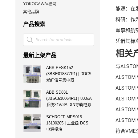
YOKOGAWA/横河
能源：在
其他品牌
科研：作
产品搜索
军事和航
Products
search
凭借其标准
相关
最新上架产品
与ALSTO
ABB PFSK152
(3BSE018877R1) | DDCS
ALSTO
光纤信号集中器
ALSTO
ABB SD831
ALSTO
(3BSC610064R1) | 800xA
系统24V/3A DIN导轨电源
ALSTO
SCHROFF MPS015
ALSTO
13100205 | 工业级 DCS
电源模块
符合VM